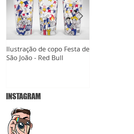
Ilustração de copo Festa de
Ilustração de 
São João - Red Bull
Carnaval Red B
INSTAGRAM