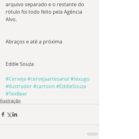
arquivo separado e o restante do 
rótulo foi todo feito pela Agência 
Alvo.
Abraços e até a próxima
Eddie Souza
#Cerveja
#cervejaartesanal
#texugo
#ilustrador
#cartoon
#EddieSouza
#TexBeer
Ilustração