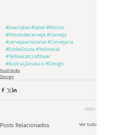
#beerlabel
#label
#Rótulo
#Rótulodecerveja
#Cerveja
#cervejaartesanal
#Cervejaria
#EddieSouza
#Yellowcat
#Yellowcatcraftbeer
#ilustraçãovasco
#Design
Ilustração
Design
Posts Relacionados
Ver tudo