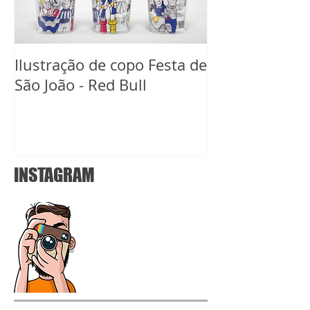
Ilustração de copo Festa de
Ilustração de 
São João - Red Bull
Carnaval Red B
INSTAGRAM