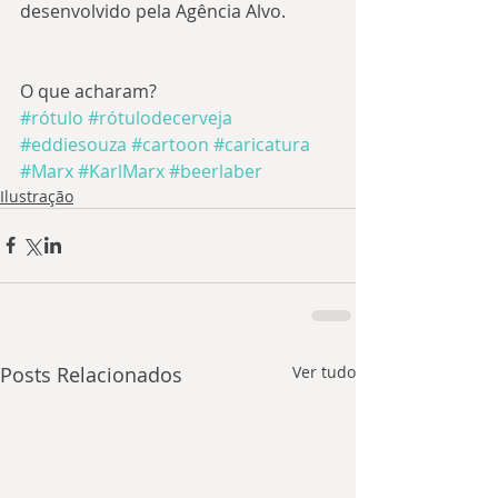
desenvolvido pela Agência Alvo.
O que acharam?
#rótulo
#rótulodecerveja
#eddiesouza
#cartoon
#caricatura
#Marx
#KarlMarx
#beerlaber
Ilustração
Posts Relacionados
Ver tudo