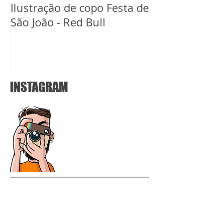
Ilustração de copo Festa de
Ilustração de 
São João - Red Bull
Carnaval Red B
INSTAGRAM