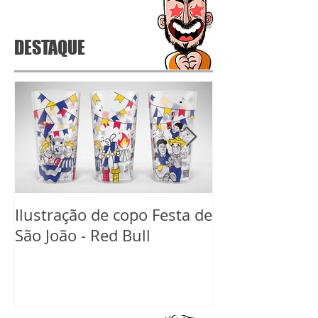
DESTAQUE
Ilustração de copo Festa de
Ilustração de 
São João - Red Bull
Carnaval Red B