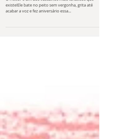
Caricatura do Heitor
O Heitor é um dos vascaínos mais fanáticos que
existe!Ele bate no peito sem vergonha, grita até
acabar a voz e fez aniversário essa...