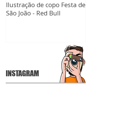
Ilustração de copo Festa de
Ilustração de 
São João - Red Bull
Carnaval Red B
INSTAGRAM