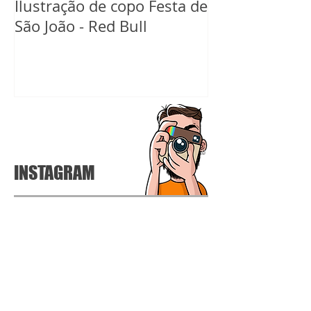
Ilustração de copo Festa de
Ilustração de 
São João - Red Bull
Carnaval Red B
INSTAGRAM