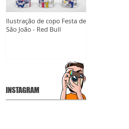
Ilustração de copo Festa de
Ilustração de 
São João - Red Bull
Carnaval Red B
INSTAGRAM