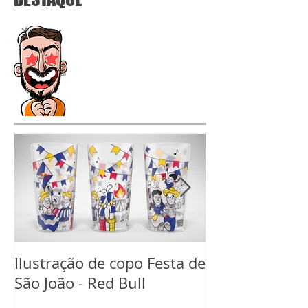
Ilustração de copo Festa de
Ilustração de 
São João - Red Bull
Carnaval Red B