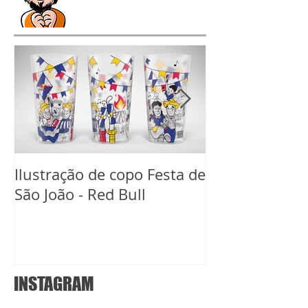
Ilustração de copo Festa de
Ilustração de 
São João - Red Bull
Carnaval Red B
INSTAGRAM