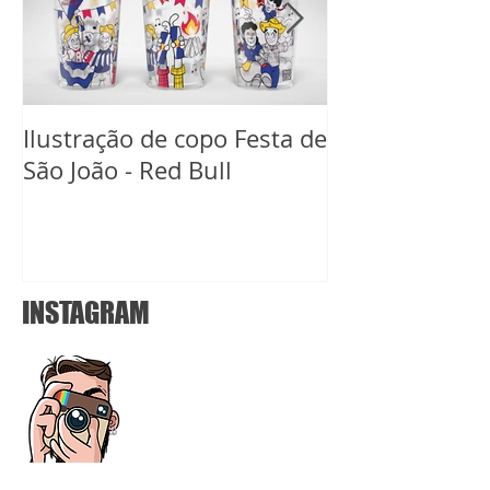
Ilustração de copo Festa de
Ilustração de 
São João - Red Bull
Carnaval Red B
INSTAGRAM