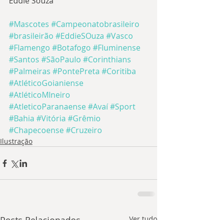
Eddie Souza
#Mascotes
#Campeonatobrasileiro
#brasileirão
#EddieSOuza
#Vasco
#Flamengo
#Botafogo
#Fluminense
#Santos
#SãoPaulo
#Corinthians
#Palmeiras
#PontePreta
#Coritiba
#AtléticoGoianiense
#AtléticoMIneiro
#AtleticoParanaense
#Avaí
#Sport
#Bahia
#Vitória
#Grêmio
#Chapecoense
#Cruzeiro
Ilustração
Ver tudo