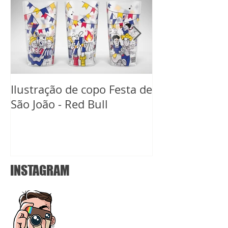
Ilustração de copo Festa de
Ilustração de 
São João - Red Bull
Carnaval Red B
INSTAGRAM