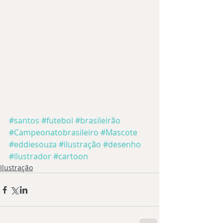
#santos
#futebol
#brasileirão
#Campeonatobrasileiro
#Mascote
#eddiesouza
#ilustração
#desenho
#ilustrador
#cartoon
Ilustração